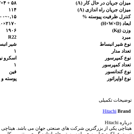
میزان جریان در حال کار (
A
)
۵۸ + ۴×۲.۷
میزان جریان راه اندازی (
A
)
۱۱۴
کنترل ظرفیت پیوسته %
,۱۵~۱۰۰
۰
ابعاد (
H×W×D
)
۲۱۷۰×۲۳۹۰×۱۹۴۰
وزن (
g
K
)
۱۹۰۶
R22
مبرد
نوع شیر انبساط
شیر انبس
تعداد مدار
۱
نوع کمپرسور
اسکرو نی
تعداد کمپرسور
۱
نوع کندانسور
فین
نوع اواپراتور
پوسته و ل
توضیحات تکمیلی
Hitachi
Brand
درباره Hitachi
هیتاچی یکی از بزرگترین شرکت های صنعتی جهان می باشد. هیتاچی هم
تست عملکرد چیلر به همراه سیستم های اندازه گیری مبتنی بر کامپیوت