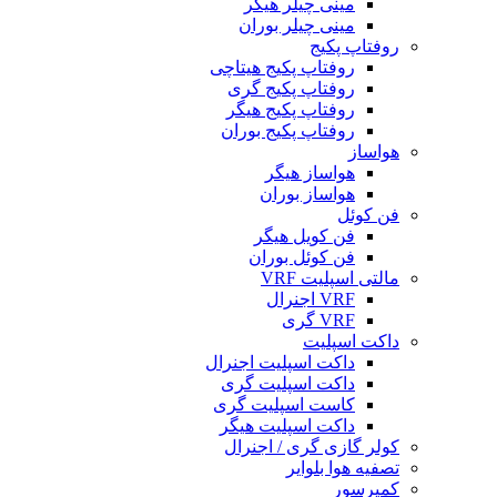
مینی چیلر هیگر
مینی چیلر بوران
روفتاپ پکیج
روفتاپ پکیج هیتاچی
روفتاپ پکیج گری
روفتاپ پکیج هیگر
روفتاپ پکیج بوران
هواساز
هواساز هیگر
هواساز بوران
فن کوئل
فن کویل هیگر
فن کوئل بوران
مالتی اسپلیت VRF
VRF اجنرال
VRF گری
داکت اسپلیت
داکت اسپلیت اجنرال
داکت اسپلیت گری
کاست اسپلیت گری
داکت اسپلیت هیگر
کولر گازی گری / اجنرال
تصفیه هوا بلوایر
کمپرسور