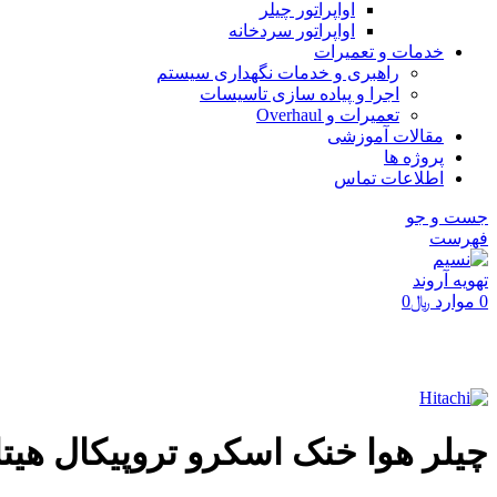
اواپراتور چیلر
اواپراتور سردخانه
خدمات و تعمیرات
راهبری و خدمات نگهداری سیستم
اجرا و پیاده سازی تاسیسات
تعمیرات و Overhaul
مقالات آموزشی
پروژه ها
اطلاعات تماس
جست و جو
فهرست
0
موارد
﷼
0
برای بزرگنمایی کلیک کنید
چیلر هوا خنک اسکرو تروپیکال هیتاچی | THYZ RCU40ATHYZ1