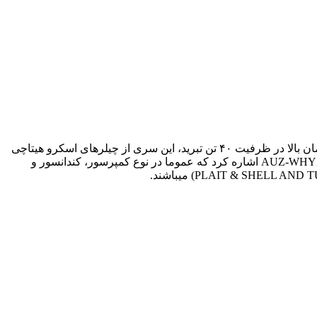
چیلر تراکمی اسکرو هیتاچی HITACHI Chiller سری ATHYZ با کمپرسور اسکرو هیتاچی، کندانسور هواخنک و اواپراتور پوسته و لوله با راندمان بالا در ظرفیت ۴۰ تن تبرید، این سری از چیلرهای اسکرو هیتاچی
در ظرفیت های ۴۰ تن تبرید الی ۴۰۰ تن تبرید میباشند، از مدل های مشابه برند هیتاچی میتوان به مدل های AUZ-WHYZ-WUZ-AHYZ-ATHYZ-ATUZ اشاره کرد که عموما در نوع کمپرسور، کندانسور و