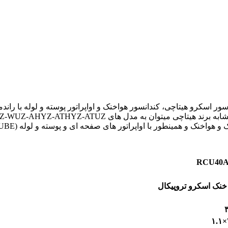
طور با اواپراتور های صفحه ای و پوسته و لوله (PLAIT & SHELL AND TUBE) میباشند.
RCU40
 خنک اسکرو تروپیکال