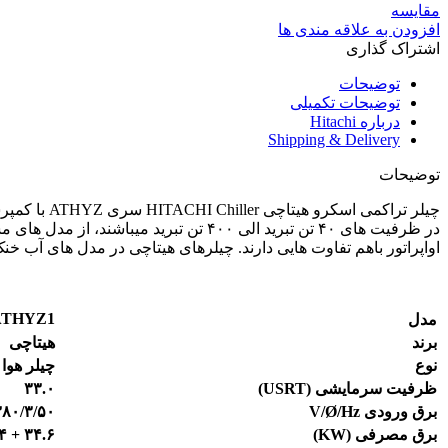
مقایسه
افزودن به علاقه مندی ها
اشتراک گذاری
توضیحات
توضیحات تکمیلی
درباره Hitachi
Shipping & Delivery
توضیحات
اواپراتور باهم تفاوت هایی دارند. چیلرهای هیتاچی در مدل های آب خنک و هواخنک و همین
ATHYZ1
مدل
برند
هیتاچی
نوع
چیلر هوا
ظرفیت سرمایشی
(
USRT
)
۳۳.۰
برق ورودی
/Hz
Ø
V/
۳۸۰/۳/۵۰
برق مصرفی (
KW
)
۳۴.۶ + ۴×۱.۱