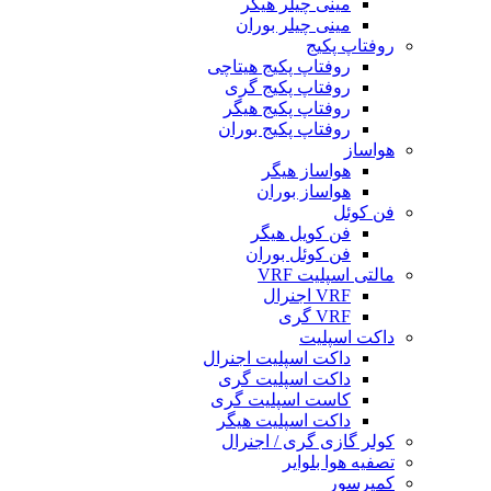
مینی چیلر هیگر
مینی چیلر بوران
روفتاپ پکیج
روفتاپ پکیج هیتاچی
روفتاپ پکیج گری
روفتاپ پکیج هیگر
روفتاپ پکیج بوران
هواساز
هواساز هیگر
هواساز بوران
فن کوئل
فن کویل هیگر
فن کوئل بوران
مالتی اسپلیت VRF
VRF اجنرال
VRF گری
داکت اسپلیت
داکت اسپلیت اجنرال
داکت اسپلیت گری
کاست اسپلیت گری
داکت اسپلیت هیگر
کولر گازی گری / اجنرال
تصفیه هوا بلوایر
کمپرسور