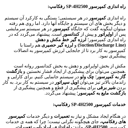
راه اندازی کمپرسور
SP-4H2500
رفکامپ:
راه اندازی
کمپرسور
در هر سیستمی؛ بستگی به کارکرد آن سیستم
و دیگر بخش های آن سیستم و جایگاه آنها دارد. اما روی هم رفته
میتوان اینگونه گفت که جایگاه
کمپرسور
در هر سیستم سرمایشی
پس از
اواپراتور
و پیش از
کندانسور
است. پیشنهاد می‌گردد که در
راه اندازی کمپرسور؛
لرزه گیر خط مکش و دهش
(Suction/Discharge Line)
و
لرزه گیر حصیری
هم راستا با
کمپرسور به کار برد تا از جابجایی لرزش کمپرسور به اتصالات
پیشگیری نمود.
مکش از بخش اواپراتور و دهش به بخش کندانسور روانه است
.همچنین می‌توان برای پیشگیری از ایجاد فشار نخستین و
بازگشت
گاز به کمپرسور
؛
چک ولو
در سیستم جانمایی کنیم. برای کارایی و
راندمان بالاتر تیز می‌توان
اویل سپراتور
در سیستم به کار برد. به کار
بردن
شیر برقی
برای پیشگیری از قطع و همچنین پیشگیری از
بازگشت مایع به کمپرسور
؛ پیشنهاد می‌گردد.
خدمات کمپرسور
SP-4H2500
رفکامپ:
در هنگام ایجاد مشکل و نیاز به
تعمیرات
و دیگر خدمات
کمپرسور
های رفکامپ،
جای هیچگونه نگرانی نیست؛ چرا که همه ی خدمات
کمپرسور
SP-4H2500
،
مانند:
راه اندازی
،
ایراد یابی،
تعمیرات
،