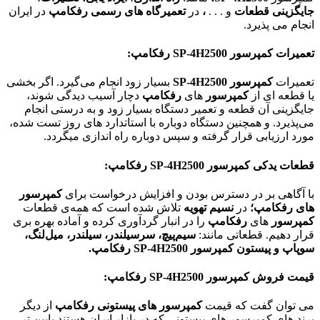
جایگزینی قطعات
و . . .
،
در
تعمیرگاه های رسمی رفکامپ
در ایران
انجام می پذیرد.
تعمیرات کمپرسور
SP-4H2500
رفکامپ:
تعمیرات
کمپرسور SP-4H2500
بسیار زود انجام می‌گیرد. اگر بخشی
یا قطعه ای از
کمپرسور
های
رفکامپ
دچار آسیب دیدگی شوند،
جایگزینی آن قطعه و تعمیر دستگاه بسیار زود و به درستی انجام
می‌پذیرد. و همچنین دستگاه دوباره با استاتدارد های روز تست شده،
مورد ارزیابی قرار گرفته و سپس دوباره راه اندازی میگردد.
قطعات یدکی کمپرسور
SP-4H2500
رفکامپ:
با آگاهی بر در دسترس بودن و افزایش درخواست برای
کمپرسور
های رفکامپ؛
در
نسیم تهویه
تلاش شده است که همه‌ی قطعات
کمپرسور
های
رفکامپ
را در انبار گردآوری کرده و آماده بهره بری
قرار دهیم. قطعاتی مانند:
سیم‌پیچ، سرسیلندر، سیلندر، میل‌لنگ،
سوپاپ و پیستون
کمپرسور SP-4H2500
رفکامپ
.
قیمت فروش کمپرسور
SP-4H2500
رفکامپ:
می توان گفت که قیمت
کمپرسور های پیستونی رفکامپ
از دیگر
برند های کمپرسور های پیستونی که در بازار ایران هستند پایین تر