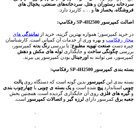
سردخانه رستوران
و
هتل
،
سردخانه‌های صنعتی
،
یخچال های
فروشگاه
،
یخساز ها
و . . .، کاربرد دارد.
اصالت کمپرسور
SP-4H2500
رفکامپ:
در خرید کمپرسور؛ همواره بهترین گزینه، خرید از
نمایندگی
های
مجاز رفکامپ
و بهره وری از خدمات آن کمپانی است. کارشناسان
چیره دست
صنعت تهویه مطبوع
؛ با بررسی
رنگ بدنه
کمپرسور،
بررسی
چگونگی ساخت
و جایگذاری ل
وله های مکش و دهش
کمپرسور، می توانند به
اورجینال
بودن کمپرسور پی ببرند.
بسته بندی کمپرسور
SP-4H2500
رفکامپ:
بسته بندی این
کمپرسور
بدین گونه است که دستگاه روی
پالت
چوبی
استاندارد
پیچ
شده است و
یک بسته ی چوبی
با
چهارچوب بندی
و
گیره های فلزی
روی آن جایگذاری گردیده است. همچنین بخش
جعبه برق
کمرسور دارای
لرزه گیر
و
اتصالات کمپرسور
است.