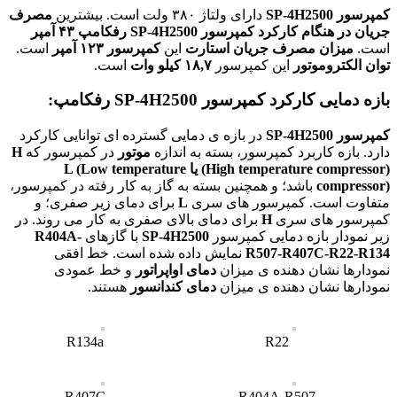
کمپرسور SP-4H2500
دارای ولتاژ ۳۸۰ ولت است. بیشترین
مصرف
جریان در هنگام کارکرد
کمپرسور SP-4H2500 رفکامپ
۴۳ آمپر
است.
میزان مصرف جریان استارت
این
کمپرسور ۱۲۳ آمپر
است.
توان الکتروموتور
این کمپرسور
۱۸,۷ کیلو وات
است.
بازه دمایی کارکرد کمپرسور
SP-4H2500
رفکامپ:
کمپرسور SP-4H2500
در بازه ی دمایی گسترده ای توانایی کارکرد
دارد. بازه کاربرد کمپرسور، بسته به اندازه
موتور
در کمپرسور که
H
(High temperature compressor) یا L (Low temperature
compressor)
باشد؛ و همچنین بسته به گاز به کار رفته در کمپرسور،
متفاوت است. کمپرسور های سری
L
برای دمای زیر صفری؛ و
کمپرسور های سری
H
برای دمای بالای صفری به کار می روند. در
زیر نمودار بازه دمایی کمپرسور
SP-4H2500
با گازهای
R404A-
R507-R407C-R22-R134
نمایش داده شده است. خط افقی
نمودارها نشان دهنده ی میزان
دمای اواپراتور
و خط عمودی
نمودارها نشان دهنده ی میزان
دمای کندانسور
هستند.
R134a
R22
R407C
R404A-R507