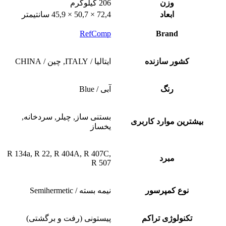
وزن
206 کیلوگرم
ابعاد
72,4 × 50,7 × 45,9 سانتیمتر
RefComp
Brand
کشور سازنده
ایتالیا / ITALY, چین / CHINA
رنگ
آبی / Blue
بستنی ساز, چیلر, سردخانه,
بیشترین موارد کاربری
یخساز
R 134a, R 22, R 404A, R 407C,
مبرد
R 507
نوع کمپرسور
نیمه بسته / Semihermetic
تکنولوژی تراکم
پیستونی (رفت و برگشتی)