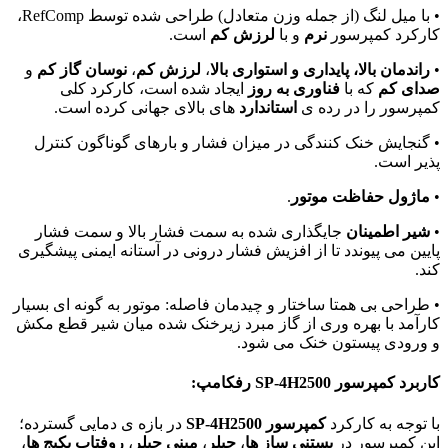
• با میل لنگ (از جمله وزن متعادل) طراحی شده توسط RefComp،
کارکرد کمپرسور
نرم
و با
لرزش کم
است.
•
راندمان بالا، پایداری و استواری بالا
،
لرزش کم
،
نوسان گاز کم
و
صدای کم
که با
فناوری به روز
ایجاد شده است، کارکرد کلی
کمپرسور را در رده ی
استاندارد
های بالای جهانی کرده است.
• گنجایش خنک کنندگی در میزان فشار و بارهای گوناگون کنترل
پذیر است.
•
ماژول حفاظت موتور
.
•
شیر اطمینان
جایگذاری شده به سمت فشار بالا و سمت فشار
پایین می پیوندد تا از افزیش فشار درونی در آستانه ایمنی پیشگیری
کند.
• طراحی بی همتا ساختار و چیدمان فاصله: موتور به گونه ای بسیار
کارآمد با بهره وری از گاز مبرد زیرخنک شده میان شیر قطع مکش
و ورودی پیستون خنک می شود.
کاربرد کمپرسور
SP-4H2500
رفکامپ:
با توجه به کارکرد
کمپرسور SP-4H2500
در بازه ی دمایی گسترده؛
این کمپرسور در
بستنی ساز ها
،
چیلر
،
مینی چیلر
،
روفتاپ پکیج ها
،