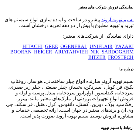
نمایندگی فروش شرکت های معتبر
نسیم تهویه آروند
پیشرو در ساخت و آماده سازی انواع سیستم های
تبرید و تهویه مطبوع با بیش از دو دهه تجربه درخشان است.
دارای نمایندگی از شرکت‌های معتبر:
HITACHI
GREE
OGENERAL
UNIFLAIR
YAZAKI
BOORAN
HEIGER
ARIATAHVIEH
NIK
SARDOGARM
BITZER
FROSTECH
درباره ما
نسیم تهویه آروند سازنده انواع چیلر ساختمانی، هواساز، روفتاپ
پکیج، فن کویل، آبسردکن، یخساز، چیلر صنعتی، چیلر زیر صفری،
سردخانه، کندانسور، اواپراتور سردخانه، مبدل پوسته و لوله و
فروش انواع تجهیزات برودتی از مارک‌های معتبر مانند: بیتزر،
رفکامپ، بوک، دورین، کستل، دانفوس، کرل، هنبل، فراسکلد، جی
وی ان و برندهای معتبر در جهان است. ارائه تخصصی خدمات و
مشاوره فروش توسط نسیم تهویه آروند صورت پذیر است.
ارتباط با نسیم تهویه