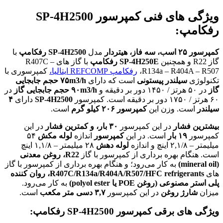
ویژگی های فنی کمپرسور SP-4H2500
رفکامپ:
کمپرسور
۲۵
اسب،
سه فاز،
هیتردار
مدل
SP-4H2500
رفکامپ
با
گاز R22 و همچنین
SP-4H250E
رفکامپ
با گاز های R407C –
R134a – R404A – R507،
رفکامپ REFCOMP ایتالیا
،
کمپرسوری با
تکنولوژی
سیلندر پیستونی
است که دارای
۷۵m3/h
حجم جابجایی
گاز
در ۵۰ هرتز / ۱۴۵۰ دور بر دقیقه و
۹۰m3/h
حجم جابجایی گاز
در
۶۰ هرتز / ۱۷۵۰ دور بر دقیقه است. کمپرسور
SP-4H2500
دارای
۴
سیلندر
است. وزن این
کمپرسور
۲۰۶ کیلو گرم
است.
بیشترین
فشار
در این کمپرسور
۳۰ بار، و کمترین فشار
در این
کمپرسور
۱۹ بار
است. در این
کمپرسور
اندازه
لوله مکش
۵۴
میلیمتر – ۲,۱/۸ اینچ و اندازه
لوله دهش
۲۸ میلیمتر – ۱,۱/۸ اینچ
است. هنگام بهره برداری از کمپرسور با گاز
R22،
روغن
معدنی
(mineral oil)
به کار می‌رود؛ و هنگام بهره برداری از کمپرسور با گاز
های
R407C/R134a/R404A/R507/HFC refrigerants
، روان کننده
پلی استر مصنوعی (روغن POE یا polyol ester)
به کار می‌رود.
میزان
شارژ روغن
در این کمپرسور
۳,۷ دسی متر مکعب
است.
ویژگی های برقی کمپرسور
SP-4H2500
رفکامپ: