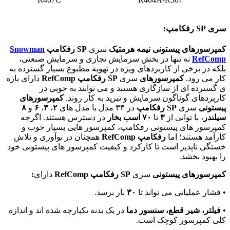
سری SP رفکامپ:
کمپرسورهای پیستونی نیمه هرمتیک
سری
SP
رفکامپ
Snowman
RefComp
نه تنها در بخش سرمایش تجاری و سرمایش صنعتی،
بلکه در برخی از کاربردهای ویژه در تهویه مطبوع بسیار گسترده به
کار می رود.
کمپرسورهای
سری
SP
رفکامپ
RefComp
دارای بازه
ی گسترده ای از سازگاری هستند و می توانند به خوبی در
کاربردهای گوناگون سرمایش و تبرید به کار روند.
کمپرسورهای
پیستونی
سری
SP
رفکامپ
در ۳۴ مدل با مدل های
۲
،
۴
،
۶
و
۸
سیلندر
، با توانی از
۳
تا
۷۰
اسب بخار
در دسترس هستند. اگرچه
کمپرسور های پیستونی رفکامپ، کمپرسور هایی بسیار خوب و
کارآمد هستند؛ اما
رفکامپ RefComp
همچنان در نوآوری و تلاش
خستگی ناپذیر است تا کارکرد و کیفیت کمپرسور های پیستونی خود
را بهبود بخشد.
کمپرسورهای
پیستونی
سری
SP
رفکامپ
RefComp
دارای
:
• فشار عملیاتی می تواند تا
۳۰
بار برسد.
•
فیلتر، شیر قطع، سنسور دما
در یک بدنه یکپارچه شده اند و اندازه
کلی کمپرسور کوچک است.