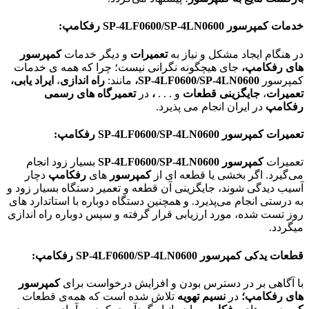
خدمات کمپرسور
SP-4LF0600/SP-4LN0600
رفکامپ:
در هنگام ایجاد مشکل و نیاز به
تعمیرات
و دیگر خدمات
کمپرسور
های رفکامپ،
جای هیچگونه نگرانی نیست؛ چرا که همه ی خدمات
کمپرسور
SP-4LF0600/SP-4LN0600
،
مانند:
راه اندازی
،
ایراد یابی،
تعمیرات
،
جایگزینی قطعات
و . . .
،
در
تعمیرگاه های رسمی
رفکامپ
در ایران انجام می پذیرد.
تعمیرات کمپرسور
SP-4LF0600/SP-4LN0600
رفکامپ:
تعمیرات
کمپرسور SP-4LF0600/SP-4LN0600
بسیار زود انجام
می‌گیرد. اگر بخشی یا قطعه ای از
کمپرسور
های
رفکامپ
دچار
آسیب دیدگی شوند، جایگزینی آن قطعه و تعمیر دستگاه بسیار زود و
به درستی انجام می‌پذیرد. و همچنین دستگاه دوباره با استاتدارد های
روز تست شده، مورد ارزیابی قرار گرفته و سپس دوباره راه اندازی
میگردد.
قطعات یدکی کمپرسور
SP-4LF0600/SP-4LN0600
رفکامپ:
با آگاهی بر در دسترس بودن و افزایش درخواست برای
کمپرسور
های رفکامپ؛
در
نسیم تهویه
تلاش شده است که همه‌ی قطعات