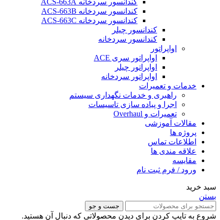
کندانسور سردخانه ACS-663A
کندانسور سردخانه ACS-663B
کندانسور سردخانه ACS-663C
کندانسور چیلر
کندانسور سردخانه
اواپراتور
اواپراتور سری ACE
اواپراتور چیلر
اواپراتور سردخانه
خدمات و تعمیرات
راهبری و خدمات نگهداری سیستم
اجرا و پیاده سازی تاسیسات
تعمیرات و Overhaul
مقالات آموزشی
پروژه ها
اطلاعات تماس
علاقه مندی ها
مقایسه
ورود / فرم ثبت نام
سبد خرید
بستن
جست و جو
شروع به تایپ کردن برای دیدن محصولاتی که دنبال آن هستید.