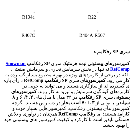
R134a
R22
R407C
R404A-R507
سری SP رفکامپ:
کمپرسورهای پیستونی نیمه هرمتیک
سری
SP
رفکامپ
Snowman
RefComp
نه تنها در بخش سرمایش تجاری و سرمایش صنعتی،
بلکه در برخی از کاربردهای ویژه در تهویه مطبوع بسیار گسترده به
کار می رود.
کمپرسورهای
سری
SP
رفکامپ
RefComp
دارای بازه
ی گسترده ای از سازگاری هستند و می توانند به خوبی در
کاربردهای گوناگون سرمایش و تبرید به کار روند.
کمپرسورهای
پیستونی
سری
SP
رفکامپ
در ۳۴ مدل با مدل های
۲
،
۴
،
۶
و
۸
سیلندر
، با توانی از
۳
تا
۷۰
اسب بخار
در دسترس هستند. اگرچه
کمپرسور های پیستونی رفکامپ، کمپرسور هایی بسیار خوب و
کارآمد هستند؛ اما
رفکامپ RefComp
همچنان در نوآوری و تلاش
خستگی ناپذیر است تا کارکرد و کیفیت کمپرسور های پیستونی خود
را بهبود بخشد.