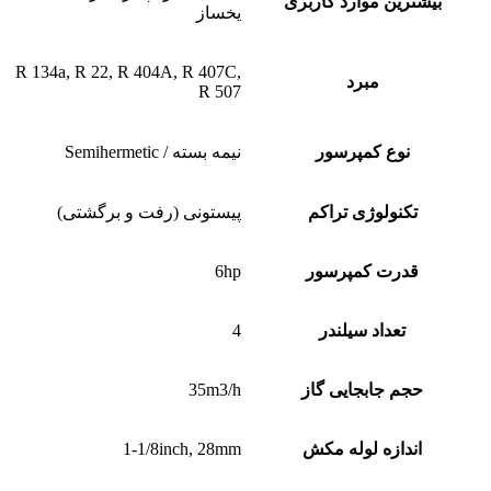
بیشترین موارد کاربری
یخساز
R 134a, R 22, R 404A, R 407C,
مبرد
R 507
نوع کمپرسور
نیمه بسته / Semihermetic
تکنولوژی تراکم
پیستونی (رفت و برگشتی)
قدرت کمپرسور
6hp
تعداد سیلندر
4
حجم جابجایی گاز
35m3/h
اندازه لوله مکش
1-1/8inch, 28mm