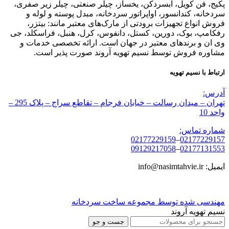
پکیج، فن کویل، آبسردکن، یخساز، چیلر صنعتی، چیلر زیر صفری،
سردخانه، کندانسور، اواپراتور سردخانه، مبدل پوسته و لوله و
فروش انواع تجهیزات برودتی از مارک‌های معتبر مانند: بیتزر،
رفکامپ، بوک، دورین، کستل، دانفوس، کرل، هنبل، فراسکلد، جی
وی ان و برندهای معتبر در جهان است. ارائه تخصصی خدمات و
مشاوره فروش توسط نسیم تهویه آروند صورت پذیر است.
ارتباط با نسیم تهویه
آدرس:
تهران – میدان رسالت – خیابان فرجام – تقاطع سراج – پلاک 295 –
واحد 10
شماره تماس:
02177229159
–
02177229157
09129217058
–
02177131553
ایمیل: info@nasimtahvie.ir
مهندسی شده توسط مجموعه ساخت سردخانه
نسیم تهویه آروند
جست و جو