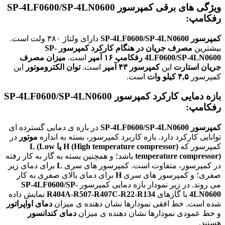
ویژگی های برقی کمپرسور
SP-4LF0600/SP-4LN0600
رفکامپ:
کمپرسور SP-4LF0600/SP-4LN0600
دارای ولتاژ ۳۸۰ ولت است.
بیشترین
مصرف جریان در هنگام کارکرد
کمپرسور SP-
4LF0600/SP-4LN0600 رفکامپ
۱۶ آمپر
است.
میزان مصرف
جریان استارت
این
کمپرسور ۴۳ آمپر
است.
توان الکتروموتور
این
کمپرسور
۴,۵ کیلو وات
است.
بازه دمایی کارکرد کمپرسور
SP-4LF0600/SP-4LN0600
رفکامپ:
کمپرسور SP-4LF0600/SP-4LN0600
در بازه ی دمایی گسترده ای
توانایی کارکرد دارد. بازه کاربرد کمپرسور، بسته به اندازه
موتور
در
کمپرسور که
H (High temperature compressor) یا L (Low
temperature compressor)
باشد؛ و همچنین بسته به گاز به کار رفته
در کمپرسور، متفاوت است. کمپرسور های سری
L
برای دمای زیر
صفری؛ و کمپرسور های سری
H
برای دمای بالای صفری به کار
می روند. در زیر نمودار بازه دمایی کمپرسور
SP-4LF0600/SP-
4LN0600
با گازهای
R404A-R507-R407C-R22-R134
نمایش داده
شده است. خط افقی نمودارها نشان دهنده ی میزان
دمای اواپراتور
و خط عمودی نمودارها نشان دهنده ی میزان
دمای کندانسور
هستند.