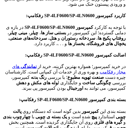
و ورودی پیستون خنک می شود.
کاربرد کمپرسور
SP-4LF0600/SP-4LN0600
رفکامپ:
با توجه به کارکرد
کمپرسور SP-4LF0600/SP-4LN0600
در بازه ی
دمایی گسترده؛ این کمپرسور در
بستنی ساز ها
،
چیلر
،
مینی چیلر
،
روفتاپ پکیج ها
،
سردخانه رستوران
و
هتل
،
سردخانه‌های صنعتی
،
یخچال های فروشگاه
،
یخساز ها
و . . .، کاربرد دارد.
اصالت کمپرسور
SP-4LF0600/SP-4LN0600
رفکامپ:
در خرید کمپرسور؛ همواره بهترین گزینه، خرید از
نمایندگی
های
مجاز رفکامپ
و بهره وری از خدمات آن کمپانی است. کارشناسان
چیره دست
صنعت تهویه مطبوع
؛ با بررسی
رنگ بدنه
کمپرسور،
بررسی
چگونگی ساخت
و جایگذاری ل
وله های مکش و دهش
کمپرسور، می توانند به
اورجینال
بودن کمپرسور پی ببرند.
بسته بندی کمپرسور
SP-4LF0600/SP-4LN0600
رفکامپ:
بسته بندی این
کمپرسور
بدین گونه است که دستگاه روی
پالت
چوبی
استاندارد
پیچ
شده است و
یک بسته ی چوبی
با
چهارچوب بندی
و
گیره های فلزی
روی آن جایگذاری گردیده است. همچنین بخش
جعبه برق
کمرسور دارای
لرزه گیر
و
اتصالات کمپرسور
است.