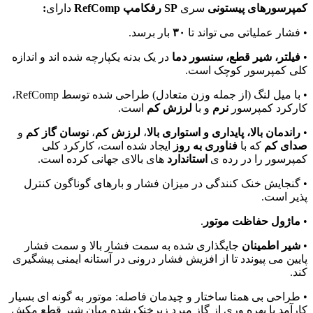
کمپرسورهای
پیستونی
سری
SP
رفکامپ
RefComp
دارای
:
• فشار عملیاتی می تواند تا
۳۰
بار برسد.
•
فیلتر، شیر قطع، سنسور دما
در یک بدنه یکپارچه شده اند و اندازه
کلی کمپرسور کوچک است.
• با میل لنگ (از جمله وزن متعادل) طراحی شده توسط RefComp،
کارکرد کمپرسور
نرم
و با
لرزش کم
است.
•
راندمان بالا، پایداری و استواری بالا
،
لرزش کم
،
نوسان گاز کم
و
صدای کم
که با
فناوری به روز
ایجاد شده است، کارکرد کلی
کمپرسور را در رده ی
استاندارد
های بالای جهانی کرده است.
• گنجایش خنک کنندگی در میزان فشار و بارهای گوناگون کنترل
پذیر است.
•
ماژول حفاظت موتور
.
•
شیر اطمینان
جایگذاری شده به سمت فشار بالا و سمت فشار
پایین می پیوندد تا از افزیش فشار درونی در آستانه ایمنی پیشگیری
کند.
• طراحی بی همتا ساختار و چیدمان فاصله: موتور به گونه ای بسیار
کارآمد با بهره وری از گاز مبرد زیرخنک شده میان شیر قطع مکش