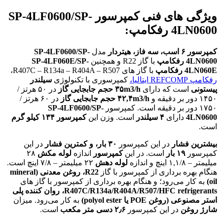
ویژگی های فنی کمپرسور SP-4LF0600/SP-
4LN0600 رفکامپ:
کمپرسور
۶
اسب،
سه فاز،
هیتردار
مدل
SP-4LF0600/SP-
4LN0600
رفکامپ
با گاز R22 و همچنین
SP-4LF060E/SP-
4LN060E
رفکامپ
با گاز های R407C – R134a – R404A – R507،
رفکامپ REFCOMP ایتالیا
،
کمپرسوری با تکنولوژی
سیلندر
پیستونی
است که دارای
۳۵m3/h
حجم جابجایی گاز
در ۵۰ هرتز /
۱۴۵۰ دور بر دقیقه و
۴۲,۴m3/h
حجم جابجایی گاز
در ۶۰ هرتز /
۱۷۵۰ دور بر دقیقه است. کمپرسور
SP-4LF0600/SP-
4LN0600
دارای
۴
سیلندر
است. وزن این
کمپرسور
۱۳۴ کیلو گرم
است.
بیشترین
فشار
در این کمپرسور
۳۰ بار، و کمترین فشار
در این
کمپرسور
۱۹ بار
است. در این
کمپرسور
اندازه
لوله مکش
۲۸
میلیمتر – ۱,۱/۸ اینچ و اندازه
لوله دهش
۲۲ میلیمتر – ۷/۸ اینچ است.
هنگام بهره برداری از کمپرسور با گاز
R22،
روغن
معدنی (mineral
oil)
به کار می‌رود؛ و هنگام بهره برداری از کمپرسور با گاز های
R407C/R134a/R404A/R507/HFC refrigerants
، روان کننده پلی
استر مصنوعی (روغن POE یا polyol ester)
به کار می‌رود. میزان
شارژ روغن
در این کمپرسور
۲٫۶ دسی متر مکعب
است.