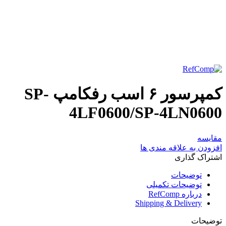
برای بزرگنمایی کلیک کنید
کمپرسور ۶ اسب رفکامپ SP-
4LF0600/SP-4LN0600
مقایسه
افزودن به علاقه مندی ها
اشتراک گذاری
توضیحات
توضیحات تکمیلی
درباره RefComp
Shipping & Delivery
توضیحات