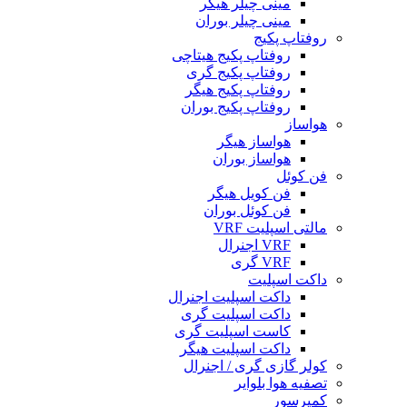
مینی چیلر هیگر
مینی چیلر بوران
روفتاپ پکیج
روفتاپ پکیج هیتاچی
روفتاپ پکیج گری
روفتاپ پکیج هیگر
روفتاپ پکیج بوران
هواساز
هواساز هیگر
هواساز بوران
فن کوئل
فن کویل هیگر
فن کوئل بوران
مالتی اسپلیت VRF
VRF اجنرال
VRF گری
داکت اسپلیت
داکت اسپلیت اجنرال
داکت اسپلیت گری
کاست اسپلیت گری
داکت اسپلیت هیگر
کولر گازی گری / اجنرال
تصفیه هوا بلوایر
کمپرسور