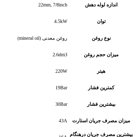
اندازه لوله دهش
22mm, 7/8inch
توان
4.5kW
نوع روغن
روغن معدنی (mineral oil)
میزان حجم روغن
2.6dm3
هیتر
220W
کمترین فشار
19Bar
بیشترین فشار
30Bar
میزان مصرف جریان استارت
43A
بیشترین مصرف جریان درهنگام