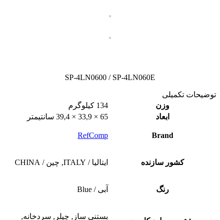
SP-4LN0600 / SP-4LN060E
توضیحات تکمیلی
وزن
134 کیلوگرم
ابعاد
65 × 33,9 × 39,4 سانتیمتر
RefComp
Brand
کشور سازنده
ایتالیا / ITALY, چین / CHINA
رنگ
آبی / Blue
بستنی ساز, چیلر, سردخانه,