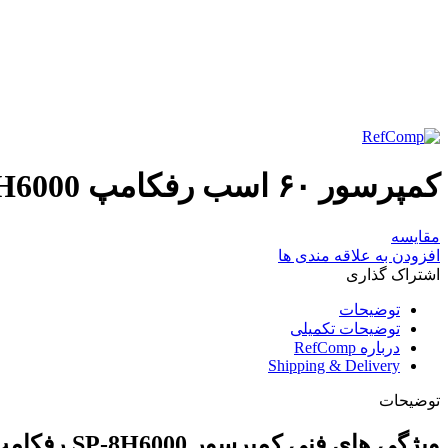
برای بزرگنمایی کلیک کنید
کمپرسور ۶۰ اسب رفکامپ SP-8H6000
مقایسه
افزودن به علاقه مندی ها
اشتراک گذاری
توضیحات
توضیحات تکمیلی
درباره RefComp
Shipping & Delivery
توضیحات
ویژگی های فنی کمپرسور SP-8H6000 رفکامپ: