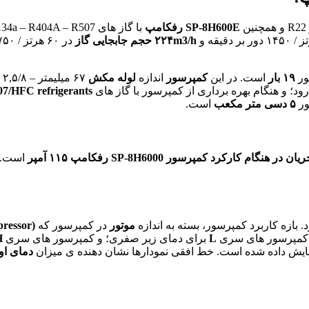
ن
SP-8H600E
رفکامپ
با گاز های R407C – R134a – R404A – R507،
۲۲۴m3/h
حجم جابجایی گاز
در ۶۰ هرتز / ۱۷۵۰ دور بر دقیقه است. کمپرسور
ور
۱۹ بار
است. در این
کمپرسور
اندازه
لوله مکش
۶۷ میلیمتر – ۲,۵/۸ اینچ و اندازه
رود؛ و هنگام بهره برداری از کمپرسور با گاز های
/HFC refrigerants
ور
۵ دسی متر مکعب
است.
ان در هنگام کارکرد
کمپرسور SP-8H6000 رفکامپ
۱۱۵ آمپر
است.
. بازه کاربرد کمپرسور، بسته به اندازه
موتور
در کمپرسور که
ture compressor
ت. کمپرسور های سری
L
برای دمای زیر صفری؛ و کمپرسور های سری
H
یش داده شده است. خط افقی نمودارها نشان دهنده ی میزان
دمای اوا