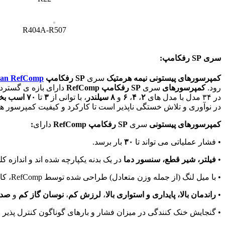
R404A-R507
سری SP رفکامپ:
کمپرسورهای پیستونی نیمه هرمتیک
سری
SP
رفکامپ
an RefComp
رود.
کمپرسورهای
سری
SP
رفکامپ
RefComp
دارای بازه ی گسترده
در ۳۴ مدل با مدل های
۲
،
۴
،
۶
و
۸
سیلندر
، با توانی از
۳
تا
۷۰
اسب بخا
در نوآوری و تلاش خستگی ناپذیر است تا کارکرد و کیفیت کمپرسور ها
کمپرسورهای
پیستونی
سری
SP
رفکامپ
RefComp
دارای
:
• فشار عملیاتی می تواند تا
۳۰
بار برسد.
•
فیلتر، شیر قطع، سنسور دما
در یک بدنه یکپارچه شده اند و اندازه
• با میل لنگ (از جمله وزن متعادل) طراحی شده توسط RefComp، کارکرد کمپرسور
•
راندمان بالا، پایداری و استواری بالا
،
لرزش کم
،
نوسان گاز کم
و
صدا
• گنجایش خنک کنندگی در میزان فشار و بارهای گوناگون کنترل پذیر 