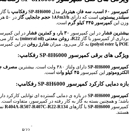
کمپرسور
۶۰
اسب،
سه فاز،
هیتردار
مدل
SP-8H6000
رفکامپ
با گاز R22 و همچنی
سیلندر پیستونی
است که دارای
۱۸۶m3/h
حجم جابجایی گاز
در ۵۰ هرتز / ۱۴۵۰ دور بر دقیقه و
وزن این
کمپرسور
۳۴۵ کیلو گرم
است.
بیشترین
فشار
در این کمپرسور
۳۰ بار، و کمترین فشار
در این کمپرس
برداری از کمپرسور با گاز
R22،
روغن
معدنی (mineral oil)
به کار می‌
POE یا polyol ester)
به کار می‌رود. میزان
شارژ روغن
در این کمپرس
ویژگی های برقی کمپرسور
SP-8H6000
رفکامپ:
کمپرسور SP-8H6000
دارای ولتاژ ۳۸۰ ولت است. بیشترین
مصرف جری
الکتروموتور
این کمپرسور
۴۵ کیلو وات
است.
بازه دمایی کارکرد کمپرسور
SP-8H6000
رفکامپ:
کمپرسور SP-8H6000
در بازه ی دمایی گسترده ای توانایی کارکرد دارد
باشد؛ و همچنین بسته به گاز به کار رفته در کمپرسور، متفاوت اس
کمپرسور
SP-8H6000
با گازهای
R404A-R507-R407C-R22-R134
نما
هستند.
R22