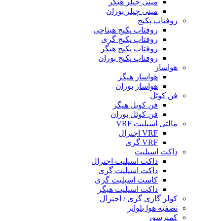
مینی چیلر هیگر
مینی چیلر بوران
روفتاپ پکیج
روفتاپ پکیج هیتاچی
روفتاپ پکیج گری
روفتاپ پکیج هیگر
روفتاپ پکیج بوران
هواساز
هواساز هیگر
هواساز بوران
فن کوئل
فن کویل هیگر
فن کوئل بوران
مالتی اسپلیت VRF
VRF اجنرال
VRF گری
داکت اسپلیت
داکت اسپلیت اجنرال
داکت اسپلیت گری
کاست اسپلیت گری
داکت اسپلیت هیگر
کولر گازی گری / اجنرال
تصفیه هوا بلوایر
کمپرسور