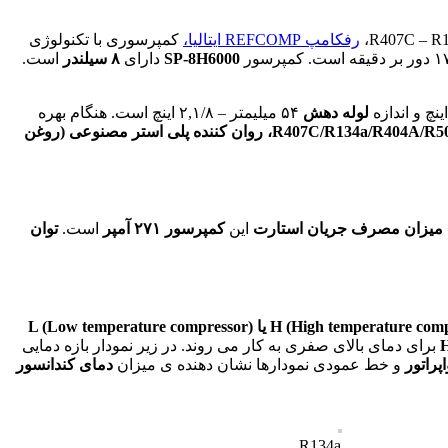
رفکامپ REFCOMP ایتالیا
،
کمپرسوری با تکنولوژی
SP-8H6000
دارای
۸
سیلندر
است.
لوله دهش
۵۴ میلیمتر – ۲,۱/۸ اینچ است. هنگام بهره
R407C/R134a/R404A/R507
، روان کننده پلی استر مصنوعی (روغن
میزان مصرف جریان استارت
این
کمپرسور ۲۷۱ آمپر
است.
توان
H (High tempera) یا L (Low temperature compressor)
برای دمای بالای صفری به کار می روند. در زیر نمودار بازه دمایی
پراتور
و خط عمودی نمودارها نشان دهنده ی میزان
دمای کندانسور
R134a