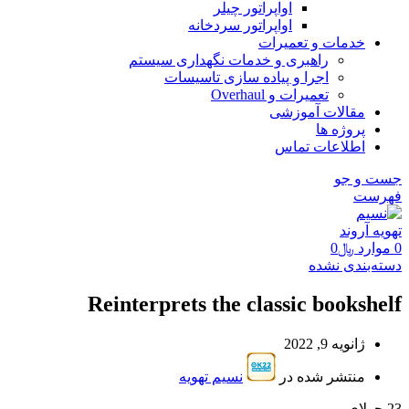
اواپراتور چیلر
اواپراتور سردخانه
خدمات و تعمیرات
راهبری و خدمات نگهداری سیستم
اجرا و پیاده سازی تاسیسات
تعمیرات و Overhaul
مقالات آموزشی
پروژه ها
اطلاعات تماس
جست و جو
فهرست
0
موارد
﷼
0
دسته‌بندی نشده
Reinterprets the classic bookshelf
ژانویه 9, 2022
منتشر شده در
نسیم تهویه
23
جولای