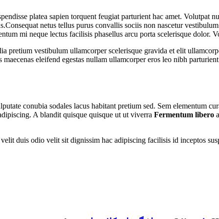
uspendisse platea sapien torquent feugiat parturient hac amet. Volutpat 
ulus.Consequat netus tellus purus convallis sociis non nascetur vestibulum
lementum mi neque lectus facilisis phasellus arcu porta scelerisque dolor. 
ia pretium vestibulum ullamcorper scelerisque gravida et elit ullamcorpe
 maecenas eleifend egestas nullam ullamcorper eros leo nibh parturien
 vulputate conubia sodales lacus habitant pretium sed. Sem elementum cu
adipiscing. A blandit quisque quisque ut ut viverra
Fermentum libero
a
nt velit duis odio velit sit dignissim hac adipiscing facilisis id incept