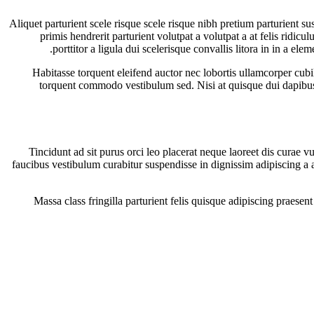
Aliquet parturient scele risque scele risque nibh pretium parturient s
primis hendrerit parturient volutpat a volutpat a at felis ridic
porttitor a ligula dui scelerisque convallis litora in in a e
Habitasse torquent eleifend auctor nec lobortis ullamcorper cubil
torquent commodo vestibulum sed. Nisi at quisque dui dapibus
Tincidunt ad sit purus orci leo placerat neque laoreet dis curae
faucibus vestibulum curabitur suspendisse in dignissim adipiscing a 
Massa class fringilla parturient felis quisque adipiscing praese