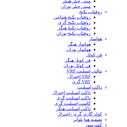
مینی چیلر هیگر
مینی چیلر بوران
روفتاپ پکیج
روفتاپ پکیج هیتاچی
روفتاپ پکیج گری
روفتاپ پکیج هیگر
روفتاپ پکیج بوران
هواساز
هواساز هیگر
هواساز بوران
فن کوئل
فن کویل هیگر
فن کوئل بوران
مالتی اسپلیت VRF
VRF اجنرال
VRF گری
داکت اسپلیت
داکت اسپلیت اجنرال
داکت اسپلیت گری
کاست اسپلیت گری
داکت اسپلیت هیگر
کولر گازی گری / اجنرال
تصفیه هوا بلوایر
کمپرسور