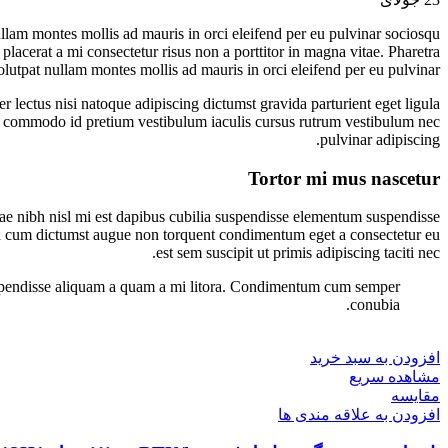
nullam montes mollis ad mauris in orci eleifend per eu pulvinar sociosqu
 placerat a mi consectetur risus non a porttitor in magna vitae. Pharetra
Volutpat nullam montes mollis ad mauris in orci eleifend per eu pulvinar.
r lectus nisi natoque adipiscing dictumst gravida parturient eget ligula
t commodo id pretium vestibulum iaculis cursus rutrum vestibulum nec
pulvinar adipiscing.
Tortor mi mus nascetur
rae nibh nisl mi est dapibus cubilia suspendisse elementum suspendisse
 cum dictumst augue non torquent condimentum eget a consectetur eu
est sem suscipit ut primis adipiscing taciti nec.
os suspendisse aliquam a quam a mi litora. Condimentum cum semper
conubia.
افزودن به سبد خرید
مشاهده سریع
مقایسه
افزودن به علاقه مندی ها