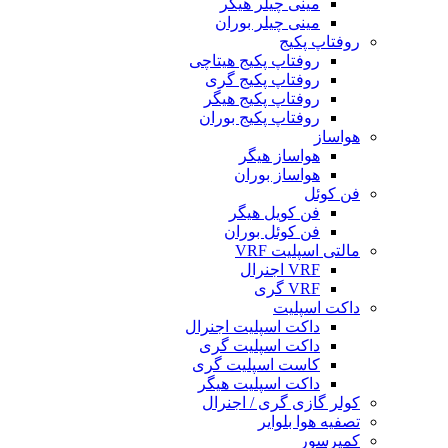
مینی چیلر هیگر
مینی چیلر بوران
روفتاپ پکیج
روفتاپ پکیج هیتاچی
روفتاپ پکیج گری
روفتاپ پکیج هیگر
روفتاپ پکیج بوران
هواساز
هواساز هیگر
هواساز بوران
فن کوئل
فن کویل هیگر
فن کوئل بوران
مالتی اسپلیت VRF
VRF اجنرال
VRF گری
داکت اسپلیت
داکت اسپلیت اجنرال
داکت اسپلیت گری
کاست اسپلیت گری
داکت اسپلیت هیگر
کولر گازی گری / اجنرال
تصفیه هوا بلوایر
کمپرسور