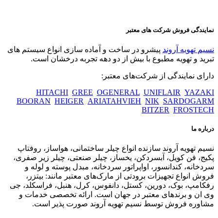
نمایندگی فروش شرکت های معتبر
نسیم تهویه آروند
پیشرو در ساخت و آماده سازی انواع سیستم های
تبرید و تهویه مطبوع با بیش از دو دهه تجربه درخشان است.
دارای نمایندگی از شرکت‌های معتبر:
HITACHI
GREE
OGENERAL
UNIFLAIR
YAZAKI
BOORAN
HEIGER
ARIATAHVIEH
NIK
SARDOGARM
BITZER
FROSTECH
درباره ما
نسیم تهویه آروند سازنده انواع چیلر ساختمانی، هواساز، روفتاپ
پکیج، فن کویل، آبسردکن، یخساز، چیلر صنعتی، چیلر زیر صفری،
سردخانه، کندانسور، اواپراتور سردخانه، مبدل پوسته و لوله و
فروش انواع تجهیزات برودتی از مارک‌های معتبر مانند: بیتزر،
رفکامپ، بوک، دورین، کستل، دانفوس، کرل، هنبل، فراسکلد، جی
وی ان و برندهای معتبر در جهان است. ارائه تخصصی خدمات و
مشاوره فروش توسط نسیم تهویه آروند صورت پذیر است.