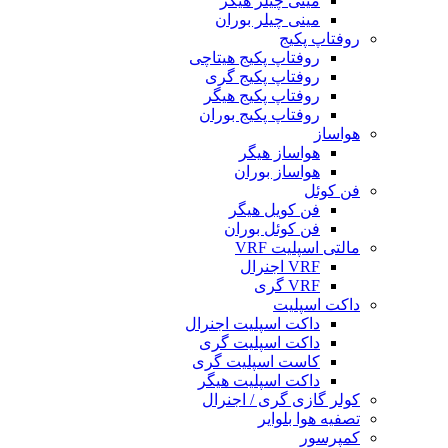
مینی چیلر هیگر
مینی چیلر بوران
روفتاپ پکیج
روفتاپ پکیج هیتاچی
روفتاپ پکیج گری
روفتاپ پکیج هیگر
روفتاپ پکیج بوران
هواساز
هواساز هیگر
هواساز بوران
فن کوئل
فن کویل هیگر
فن کوئل بوران
مالتی اسپلیت VRF
VRF اجنرال
VRF گری
داکت اسپلیت
داکت اسپلیت اجنرال
داکت اسپلیت گری
کاست اسپلیت گری
داکت اسپلیت هیگر
کولر گازی گری / اجنرال
تصفیه هوا بلوایر
کمپرسور