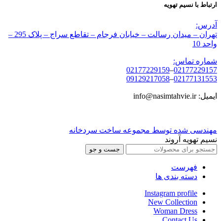
ارتباط با نسیم تهویه
آدرس:
تهران – میدان رسالت – خیابان فرجام – تقاطع سراج – پلاک 295 –
واحد 10
شماره تماس:
02177229159
–
02177229157
09129217058
–
02177131553
ایمیل: info@nasimtahvie.ir
مهندسی شده توسط مجموعه ساخت سردخانه
نسیم تهویه آروند
جست و جو
فهرست
دسته بندی ها
Instagram profile
New Collection
Woman Dress
Contact Us