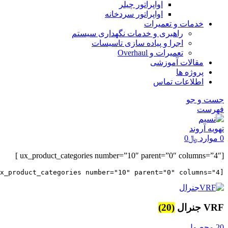
اواپراتور چیلر
اواپراتور سردخانه
خدمات و تعمیرات
راهبری و خدمات نگهداری سیستم
اجرا و پیاده سازی تاسیسات
تعمیرات و Overhaul
مقالات آموزشی
پروژه ها
اطلاعات تماس
جست و جو
فهرست
0
موارد
﷼
0
[ux_product_categories number=”10″ parent=”0″ columns=”4″ ]
[ux_product_categories number="10" parent="0" columns="4"]

VRF جنرال
(20)
20 محصول