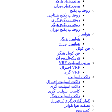
مینی چیلر هیگر
مینی چیلر بوران
روفتاپ پکیج
روفتاپ پکیج هیتاچی
روفتاپ پکیج گری
روفتاپ پکیج هیگر
روفتاپ پکیج بوران
هواساز
هواساز هیگر
هواساز بوران
فن کوئل
فن کویل هیگر
فن کوئل بوران
مالتی اسپلیت VRF
VRF اجنرال
VRF گری
داکت اسپلیت
داکت اسپلیت اجنرال
داکت اسپلیت گری
کاست اسپلیت گری
داکت اسپلیت هیگر
کولر گازی گری / اجنرال
تصفیه هوا بلوایر
کمپرسور