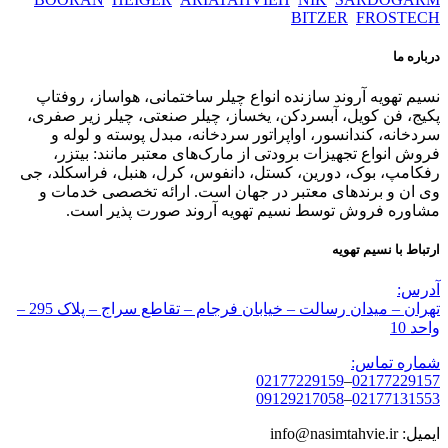
BITZER
FROSTECH
درباره ما
نسیم تهویه آروند سازنده انواع چیلر ساختمانی، هواساز، روفتاپ
پکیج، فن کویل، آبسردکن، یخساز، چیلر صنعتی، چیلر زیر صفری،
سردخانه، کندانسور، اواپراتور سردخانه، مبدل پوسته و لوله و
فروش انواع تجهیزات برودتی از مارک‌های معتبر مانند: بیتزر،
رفکامپ، بوک، دورین، کستل، دانفوس، کرل، هنبل، فراسکلد، جی
وی ان و برندهای معتبر در جهان است. ارائه تخصصی خدمات و
مشاوره فروش توسط نسیم تهویه آروند صورت پذیر است.
ارتباط با نسیم تهویه
آدرس:
تهران – میدان رسالت – خیابان فرجام – تقاطع سراج – پلاک 295 –
واحد 10
شماره تماس:
02177229159
–
02177229157
09129217058
–
02177131553
ایمیل: info@nasimtahvie.ir