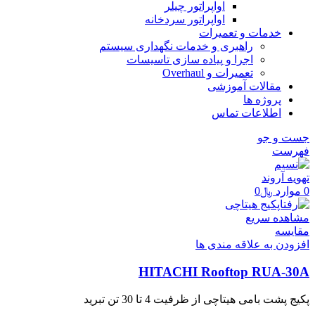
اواپراتور چیلر
اواپراتور سردخانه
خدمات و تعمیرات
راهبری و خدمات نگهداری سیستم
اجرا و پیاده سازی تاسیسات
تعمیرات و Overhaul
مقالات آموزشی
پروژه ها
اطلاعات تماس
جست و جو
فهرست
0
موارد
﷼
0
مشاهده سریع
مقایسه
افزودن به علاقه مندی ها
HITACHI Rooftop RUA-30A
پکیج پشت بامی هیتاچی از ظرفیت 4 تا 30 تن تبرید