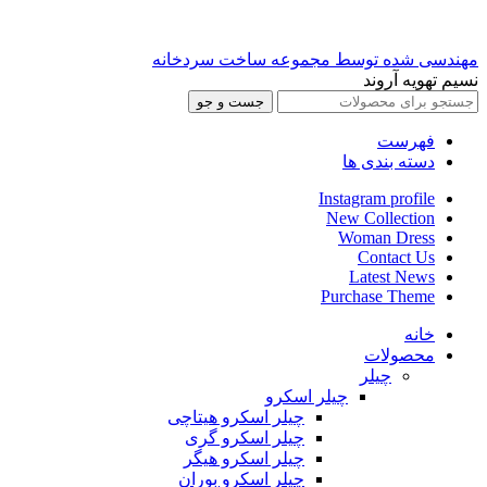
مهندسی شده توسط مجموعه ساخت سردخانه
نسیم تهویه آروند
جست و جو
فهرست
دسته بندی ها
Instagram profile
New Collection
Woman Dress
Contact Us
Latest News
Purchase Theme
خانه
محصولات
چیلر
چیلر اسکرو
چیلر اسکرو هیتاچی
چیلر اسکرو گری
چیلر اسکرو هیگر
چیلر اسکرو بوران