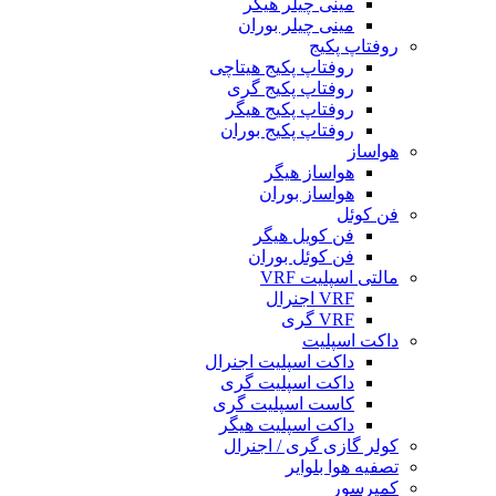
مینی چیلر هیگر
مینی چیلر بوران
روفتاپ پکیج
روفتاپ پکیج هیتاچی
روفتاپ پکیج گری
روفتاپ پکیج هیگر
روفتاپ پکیج بوران
هواساز
هواساز هیگر
هواساز بوران
فن کوئل
فن کویل هیگر
فن کوئل بوران
مالتی اسپلیت VRF
VRF اجنرال
VRF گری
داکت اسپلیت
داکت اسپلیت اجنرال
داکت اسپلیت گری
کاست اسپلیت گری
داکت اسپلیت هیگر
کولر گازی گری / اجنرال
تصفیه هوا بلوایر
کمپرسور