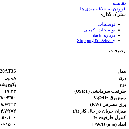
مقایسه
افزودن به علاقه مندی ها
اشتراک گذاری
توضیحات
توضیحات تکمیلی
درباره Hitachi
Shipping & Delivery
توضیحات
20AT3S
مدل
برن
هیتاپی
نوع
پکیج پشت
ظرفیت سرمایشی
(
USRT
)
۱۷.۴۴
منبع برق
V/Ø/Hz
۳۸۰/۳/۵۰
برق مصرفی (
KW
)
۲×۸.۶/۲×۸.۸
میزان جریان در حال کار (
A
)
۲×۱۴.۷/۲×۱۴.۸
کنترل ظرفی
ت
%
۰,۵۰,۱۰۰
ابعاد
)
mm
(
H/W/D
۱۵۰۰×۱۹۰۰×۱۹۴۵