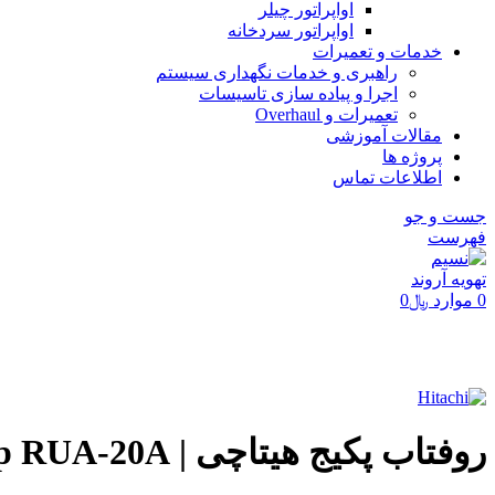
اواپراتور چیلر
اواپراتور سردخانه
خدمات و تعمیرات
راهبری و خدمات نگهداری سیستم
اجرا و پیاده سازی تاسیسات
تعمیرات و Overhaul
مقالات آموزشی
پروژه ها
اطلاعات تماس
جست و جو
فهرست
0
موارد
﷼
0
برای بزرگنمایی کلیک کنید
روفتاب پکیج هیتاچی | HITACHI Rooftop RUA-20A