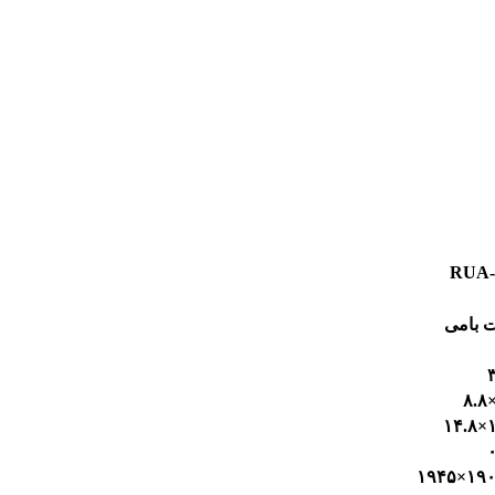
RUA-
 بامی