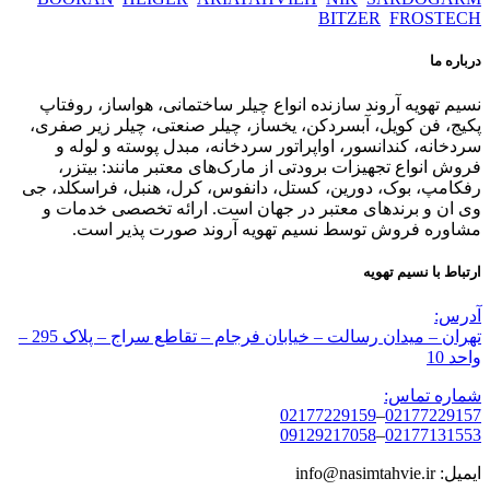
BITZER
FROSTECH
درباره ما
نسیم تهویه آروند سازنده انواع چیلر ساختمانی، هواساز، روفتاپ
پکیج، فن کویل، آبسردکن، یخساز، چیلر صنعتی، چیلر زیر صفری،
سردخانه، کندانسور، اواپراتور سردخانه، مبدل پوسته و لوله و
فروش انواع تجهیزات برودتی از مارک‌های معتبر مانند: بیتزر،
رفکامپ، بوک، دورین، کستل، دانفوس، کرل، هنبل، فراسکلد، جی
وی ان و برندهای معتبر در جهان است. ارائه تخصصی خدمات و
مشاوره فروش توسط نسیم تهویه آروند صورت پذیر است.
ارتباط با نسیم تهویه
آدرس:
تهران – میدان رسالت – خیابان فرجام – تقاطع سراج – پلاک 295 –
واحد 10
شماره تماس:
02177229159
–
02177229157
09129217058
–
02177131553
ایمیل: info@nasimtahvie.ir