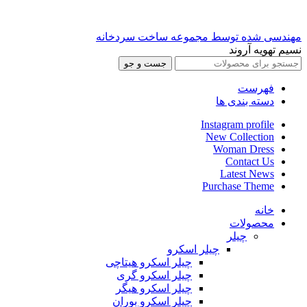
مهندسی شده توسط مجموعه ساخت سردخانه
نسیم تهویه آروند
جست و جو
فهرست
دسته بندی ها
Instagram profile
New Collection
Woman Dress
Contact Us
Latest News
Purchase Theme
خانه
محصولات
چیلر
چیلر اسکرو
چیلر اسکرو هیتاچی
چیلر اسکرو گری
چیلر اسکرو هیگر
چیلر اسکرو بوران