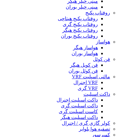
مینی چیلر هیگر
مینی چیلر بوران
روفتاپ پکیج
روفتاپ پکیج هیتاچی
روفتاپ پکیج گری
روفتاپ پکیج هیگر
روفتاپ پکیج بوران
هواساز
هواساز هیگر
هواساز بوران
فن کوئل
فن کویل هیگر
فن کوئل بوران
مالتی اسپلیت VRF
VRF اجنرال
VRF گری
داکت اسپلیت
داکت اسپلیت اجنرال
داکت اسپلیت گری
کاست اسپلیت گری
داکت اسپلیت هیگر
کولر گازی گری / اجنرال
تصفیه هوا بلوایر
کمپرسور