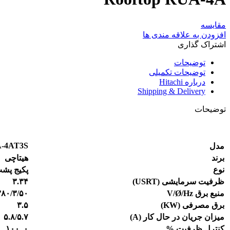
مقایسه
افزودن به علاقه مندی ها
اشتراک گذاری
توضیحات
توضیحات تکمیلی
درباره Hitachi
Shipping & Delivery
توضیحات
-4AT3S
مدل
برند
هیتا
چ
ی
نوع
پکیج پشت
ظرفیت سرمایشی
(
USRT
)
۳.۳۴
منبع برق
V/Ø/Hz
۳۸۰/۳/۵۰
برق مصرفی (
KW
)
۳.۵
میزان جریان در حال کار (
A
)
۵.۸/۵.۷
کنترل ظرفی
ت
%
۰
, ۱۰۰