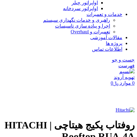
اواپراتور چیلر
اواپراتور سردخانه
خدمات و تعمیرات
راهبری و خدمات نگهداری سیستم
اجرا و پیاده سازی تاسیسات
تعمیرات و Overhaul
مقالات آموزشی
پروژه ها
اطلاعات تماس
جست و جو
فهرست
0
موارد
﷼
0
برای بزرگنمایی کلیک کنید
روفتاب پکیج هیتاچی | HITACHI
Rooftop RUA-4A