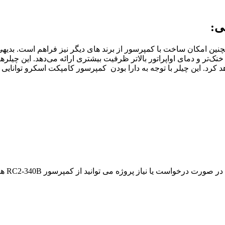
تگاه کمپرسورCSH8563-125Y بیتزر است و همچنین امکان ساخت با کمپرسور از برند های دیگ
 چیلر با توجه به دارا بودن کمپرسور کامپکت اسکرو توانایی کنترل ظرفیت د