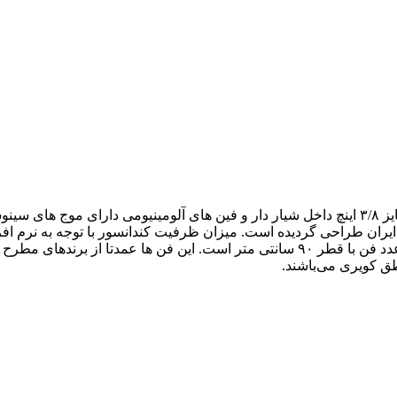
کندانسور از نوع هواخنک به صورت تک مدار و از لوله های مسی با سایز ۳/۸ اینچ داخل شیار دار و ف
یران طراحی گردیده است. میزان ظرفیت کندانسور با توجه به نرم افز
یک منبع رسیور و شیر جداگانه است.کندانسور طراحی شده دارای ۸ عدد فن با قطر ۹۰ سانتی
طق کویری می‌باشند.