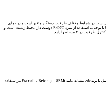
ر نیز فراهم است. بدیهی است در شرایط مختلف ظرفیت دستگاه متغیر است و در دمای
محیط گرمتر و دمای اواپراتور پایین‌تر ظرفیت کمتر و در دمای محیط خنک‌تر و دمای اواپراتور بالاتر ظرفیت بیشتری ارائه می‌دهد. این چیلرها با توجه به استفاده از مبرد R407C دوست دار محیط زیست است و
ر ۴ مرحله را دارد.
کمپرسور استفاده شده در این چیلر از نوع اسکرو و مارک بیتزر است. در صورت درخواست یا نیاز پروژه می توانید از کمپرسور RC2-340B هنبل یا برندهای مشابه مانند Refcomp – SRMt یا Frascold نیزاستفاده