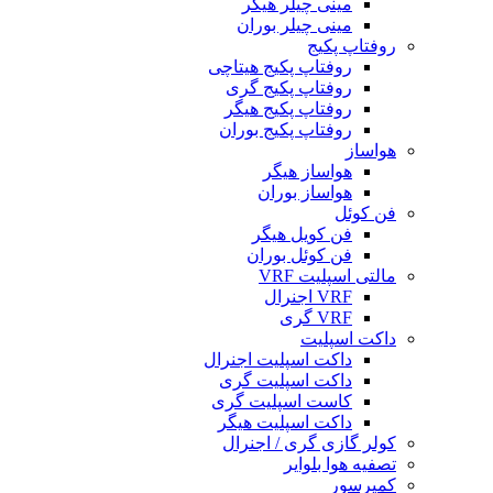
مینی چیلر هیگر
مینی چیلر بوران
روفتاپ پکیج
روفتاپ پکیج هیتاچی
روفتاپ پکیج گری
روفتاپ پکیج هیگر
روفتاپ پکیج بوران
هواساز
هواساز هیگر
هواساز بوران
فن کوئل
فن کویل هیگر
فن کوئل بوران
مالتی اسپلیت VRF
VRF اجنرال
VRF گری
داکت اسپلیت
داکت اسپلیت اجنرال
داکت اسپلیت گری
کاست اسپلیت گری
داکت اسپلیت هیگر
کولر گازی گری / اجنرال
تصفیه هوا بلوایر
کمپرسور