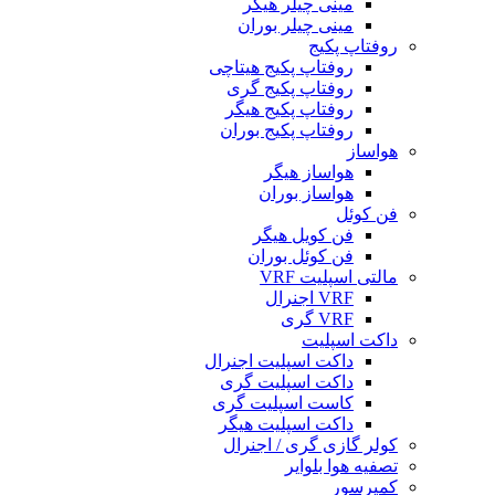
مینی چیلر هیگر
مینی چیلر بوران
روفتاپ پکیج
روفتاپ پکیج هیتاچی
روفتاپ پکیج گری
روفتاپ پکیج هیگر
روفتاپ پکیج بوران
هواساز
هواساز هیگر
هواساز بوران
فن کوئل
فن کویل هیگر
فن کوئل بوران
مالتی اسپلیت VRF
VRF اجنرال
VRF گری
داکت اسپلیت
داکت اسپلیت اجنرال
داکت اسپلیت گری
کاست اسپلیت گری
داکت اسپلیت هیگر
کولر گازی گری / اجنرال
تصفیه هوا بلوایر
کمپرسور