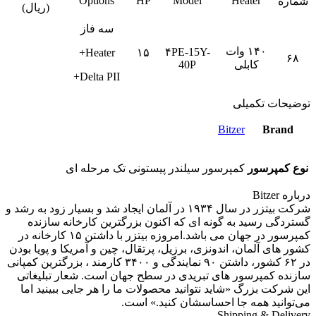
Options
HP
Model
Heater
شماره
(ریال)
سه فاز
۱۴۰ وات
۴PE-15Y-
Heater+
۱۵
۶۸
کابلی
40P
Delta PII+
توضیحات تکمیلی
Bitzer
Brand
نوع کمپرسور
کمپرسور سیلندر پیستونی تک مرحله ای
درباره Bitzer
شرکت بیتزر در سال ۱۹۳۴ در آلمان ایجاد شد و بسیار زود به رشد و
گستردگی رسید به گونه ای که اکنون بزرگترین کارخانه سازنده
کمپرسور در جهان می باشد.امروزه بیتزر با داشتن ۱۵ کارخانه در
کشور های آلمان، اندونزی، برزیل، پرتقال، چین و آمریکا و پویا بودن
در ۶۲ کشور، داشتن ۹۰ نمایندگی و ۳۴۰۰ کارمند ، بزرگترین کمپانی
سازنده کمپرسور های تبریدی در سطح جهان است. شعار تبلیغاتی
این شرکت بزرگ «شاید نتوانید محصولات ما را هر جایی ببینید اما
می‌توانید همه جا احساسشان کنید.» است.
Shipping & Delivery