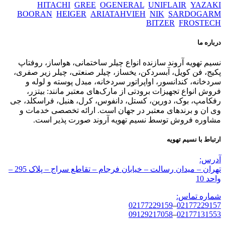
HITACHI
GREE
OGENERAL
UNIFLAIR
YAZAKI
BOORAN
HEIGER
ARIATAHVIEH
NIK
SARDOGARM
BITZER
FROSTECH
درباره ما
نسیم تهویه آروند سازنده انواع چیلر ساختمانی، هواساز، روفتاپ
پکیج، فن کویل، آبسردکن، یخساز، چیلر صنعتی، چیلر زیر صفری،
سردخانه، کندانسور، اواپراتور سردخانه، مبدل پوسته و لوله و
فروش انواع تجهیزات برودتی از مارک‌های معتبر مانند: بیتزر،
رفکامپ، بوک، دورین، کستل، دانفوس، کرل، هنبل، فراسکلد، جی
وی ان و برندهای معتبر در جهان است. ارائه تخصصی خدمات و
مشاوره فروش توسط نسیم تهویه آروند صورت پذیر است.
ارتباط با نسیم تهویه
آدرس:
تهران – میدان رسالت – خیابان فرجام – تقاطع سراج – پلاک 295 –
واحد 10
شماره تماس:
02177229159
–
02177229157
09129217058
–
02177131553