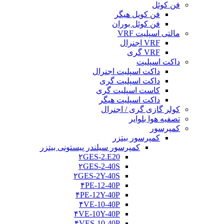
فن کوئل
فن کویل هیگر
فن کوئل بوران
مالتی اسپلیت VRF
VRF اجنرال
VRF گری
داکت اسپلیت
داکت اسپلیت اجنرال
داکت اسپلیت گری
کاست اسپلیت گری
داکت اسپلیت هیگر
کولر گازی گری / اجنرال
تصفیه هوا بلوایر
کمپرسور
کمپرسور بیتزر
کمپرسور سیلندر پیستونی بیتزر
۲GES-2.E20
۲GES-2-40S
۲GES-2Y-40S
۴PE-12-40P
۴PE-12Y-40P
۴VE-10-40P
۴VE-10Y-40P
۴VES-10-40P