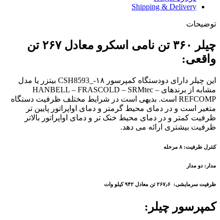
Shipping & Delivery
توضیحات
چیلر ۳۶۰ تن نامی اسکرو معادل ۲۶۷ تن
واقعی:
این چیلر دارای دودستگاه کمپرسور ۱۸-_CSH8593 بیتزر یا مدل
مشابه از برندهای HANBELL – FRASCOLD – SRMtec –
REFCOMP است. بدیهی است در شرایط مختلف ظرفیت دستگاه
متغیر است و در دمای محیط گرمتر و دمای اواپراتور پایین تر
ظرفیت کمتر و در دمای محیط خنک تر و دمای اواپراتور بالاتر
ظرفیت بیشتری ارائه می دهد.
کنترل ظرفیت: ۸ مرحله
مدار: دو مدار
ظرفیت سرمایشی: ۲۶۷٫۶ تن معادل ۹۴۲ کیلو وات
کمپرسور چیلر: