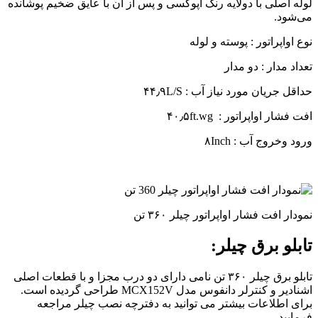
لوله اصلی با دولایه رنگ اپوکسی و پس از آن با عایق ضخیم پوشانده
می‌شود.
نوع اواپراتور : پوسته و لوله
تعداد مدار : دو مدار
حداقل جریان مورد نیاز آب : ۴۴٫۹L/S
افت فشار اواپراتور : ۴۰٫۵ft.wg
ورود وخروج آب : ۸Inch
نمودار افت فشار اواپراتور چیلر ۳۶۰ تن
تابلو برق چیلر:
تابلو برق چیلر ۳۶۰ تن نامی دارای دو درب مجزا و با قطعات اصلی
اشنادیر و کنترلر دانفوس مدل MCX152V طراحی گردیده است.
برای اطلاعات بیشتر می توانید به دفترچه نصب چیلر مراجعه
فرمایید.