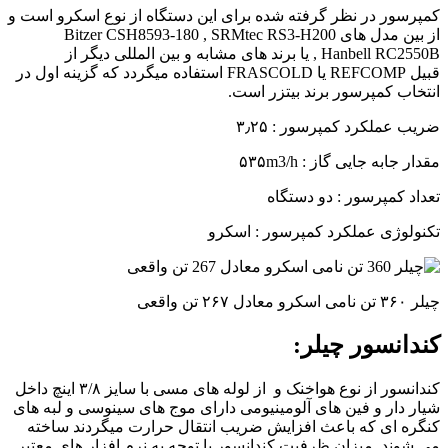
کمپرسور در نظر گرفته شده برای این دستگاه از نوع اسکرو است و
از بین مدل های Bitzer CSH8593-180 , SRMtec RS3-H200
, Hanbell RC2550B یا برند های مشابه و بین المللی دیگر از
قبیل REFCOMP یا FRASCOLD استفاده میگردد که گزینه اول در
انتخاب کمپرسور برند بیتزر است.
ضریب عملکرد کمپرسور : ۳٫۲۵
مقدار جابه جایی گاز : ۵۳۵m3/h
تعداد کمپرسور : دو دستگاه
تکنولوژی عملکرد کمپرسور : اسکرو
چیلر ۳۶۰ تن نامی اسکرو معادل ۲۶۷ تن واقعی
کندانسور چیلر:
کندانسور از نوع هواخنک و از لوله های مسی با سایز ۳/۸ اینچ داخل
شیار دار و فین های آلومینیومی دارای موج های سینوسی و لبه های
کنگره ای که باعث افزایش ضریب انتقال حرارت میگردند ساخته
می شوند. میزان ظرفیت کندانسور با توجه به نرم افزار های معتبر