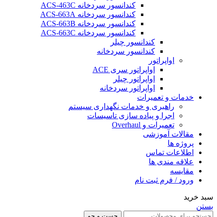
کندانسور سردخانه ACS-463C
کندانسور سردخانه ACS-663A
کندانسور سردخانه ACS-663B
کندانسور سردخانه ACS-663C
کندانسور چیلر
کندانسور سردخانه
اواپراتور
اواپراتور سری ACE
اواپراتور چیلر
اواپراتور سردخانه
خدمات و تعمیرات
راهبری و خدمات نگهداری سیستم
اجرا و پیاده سازی تاسیسات
تعمیرات و Overhaul
مقالات آموزشی
پروژه ها
اطلاعات تماس
علاقه مندی ها
مقایسه
ورود / فرم ثبت نام
سبد خرید
بستن
جست و جو