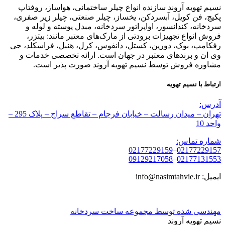
نسیم تهویه آروند سازنده انواع چیلر ساختمانی، هواساز، روفتاپ
پکیج، فن کویل، آبسردکن، یخساز، چیلر صنعتی، چیلر زیر صفری،
سردخانه، کندانسور، اواپراتور سردخانه، مبدل پوسته و لوله و
فروش انواع تجهیزات برودتی از مارک‌های معتبر مانند: بیتزر،
رفکامپ، بوک، دورین، کستل، دانفوس، کرل، هنبل، فراسکلد، جی
وی ان و برندهای معتبر در جهان است. ارائه تخصصی خدمات و
مشاوره فروش توسط نسیم تهویه آروند صورت پذیر است.
ارتباط با نسیم تهویه
آدرس:
تهران – میدان رسالت – خیابان فرجام – تقاطع سراج – پلاک 295 –
واحد 10
شماره تماس:
02177229159
–
02177229157
09129217058
–
02177131553
ایمیل: info@nasimtahvie.ir
مهندسی شده توسط مجموعه ساخت سردخانه
نسیم تهویه آروند