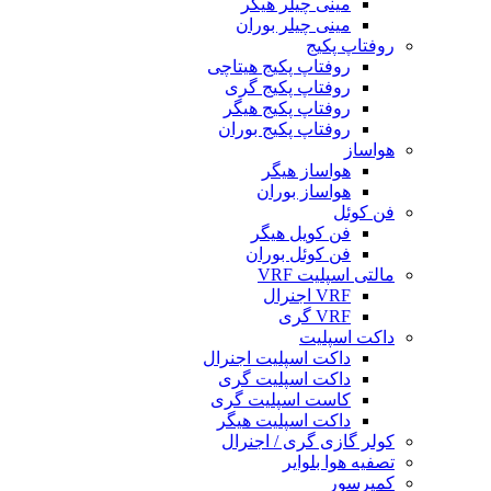
مینی چیلر هیگر
مینی چیلر بوران
روفتاپ پکیج
روفتاپ پکیج هیتاچی
روفتاپ پکیج گری
روفتاپ پکیج هیگر
روفتاپ پکیج بوران
هواساز
هواساز هیگر
هواساز بوران
فن کوئل
فن کویل هیگر
فن کوئل بوران
مالتی اسپلیت VRF
VRF اجنرال
VRF گری
داکت اسپلیت
داکت اسپلیت اجنرال
داکت اسپلیت گری
کاست اسپلیت گری
داکت اسپلیت هیگر
کولر گازی گری / اجنرال
تصفیه هوا بلوایر
کمپرسور