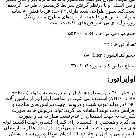
و بین المللی و با درنظر گرفتن شرایط گرمسیری طراحی گردیده
است.کندانسور طراحی شده دارای ۲۴ عدد فن با قطر ۸۰ سانتی
متر است. این فن ها عمدتا از برندهای مطرح مانند زیلابگ،
روزنبرگ، ای بی ام و فن های باکیفیت است.
جمع هوادهی فن ها : ۵۵۲۰۰۰m3/h
تعداد فن ها : ۲۴
حجم کندانسور : ۵۸۱Liter
سطح تماس کندانسور : ۳۷۰۱m2
اواپراتور:
در چیلر ۳۶۰ تن دومداره هرکول از مبدل پوسته و لوله (SHELL
AND TUBE) استفاده می شود. در ساخت اواپراتور از ماشین آلات
CNC در تولید تیوپ شیت و درپوش جهت تلرانس های ساخت و
افزایش دقت تولید استفاده می‌گردد. تولید درپوش ها به صورت
یکپارچه به جهت اطمینان از عدم نشت مدار به مدار صورت
می‌گیرد و همچنین از اکسپند دارای کنترل گشتاور جهت اکسپند لوله
های مس به تیوپ شیت استفاده می‌گردد. در مبدل ها از ستاره های
آلومینیومی و بافل از خانوده PP با دوام استفاده می شود. پوشش