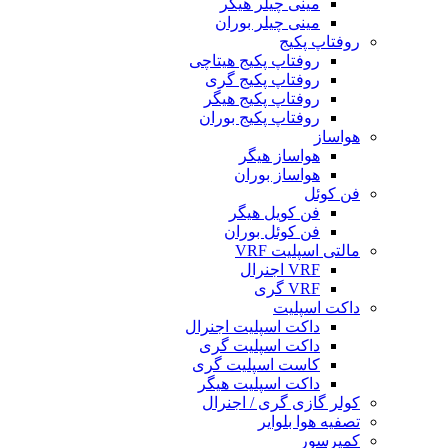
مینی چیلر هیگر
مینی چیلر بوران
روفتاپ پکیج
روفتاپ پکیج هیتاچی
روفتاپ پکیج گری
روفتاپ پکیج هیگر
روفتاپ پکیج بوران
هواساز
هواساز هیگر
هواساز بوران
فن کوئل
فن کویل هیگر
فن کوئل بوران
مالتی اسپلیت VRF
VRF اجنرال
VRF گری
داکت اسپلیت
داکت اسپلیت اجنرال
داکت اسپلیت گری
کاست اسپلیت گری
داکت اسپلیت هیگر
کولر گازی گری / اجنرال
تصفیه هوا بلوایر
کمپرسور