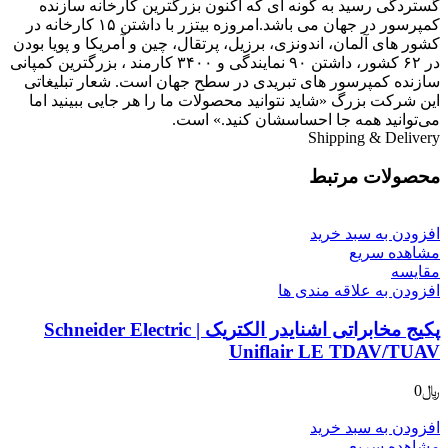
گستردگی رسید به گونه ای که اکنون بزرگترین کارخانه سازنده
کمپرسور در جهان می باشد.امروزه بیتزر با داشتن ۱۵ کارخانه در
کشور های آلمان، اندونزی، برزیل، پرتقال، چین و آمریکا و پویا بودن
در ۶۲ کشور، داشتن ۹۰ نمایندگی و ۳۴۰۰ کارمند ، بزرگترین کمپانی
سازنده کمپرسور های تبریدی در سطح جهان است. شعار تبلیغاتی
این شرکت بزرگ «شاید نتوانید محصولات ما را هر جایی ببینید اما
می‌توانید همه جا احساسشان کنید.» است.
Shipping & Delivery
محصولات مرتبط
افزودن به سبد خرید
مشاهده سریع
مقایسه
افزودن به علاقه مندی ها
پکیج مخابراتی اشنایدر الکتریک | Schneider Electric
Uniflair LE TDAV/TUAV
﷼
0
افزودن به سبد خرید
مشاهده سریع