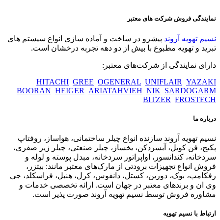
نمایندگی فروش شرکت های معتبر
نسیم تهویه آروند
پیشرو در ساخت و آماده سازی انواع سیستم های
تبرید و تهویه مطبوع با بیش از دو دهه تجربه درخشان است.
دارای نمایندگی از شرکت‌های معتبر:
HITACHI
GREE
OGENERAL
UNIFLAIR
YAZAKI
BOORAN
HEIGER
ARIATAHVIEH
NIK
SARDOGARM
BITZER
FROSTECH
درباره ما
نسیم تهویه آروند سازنده انواع چیلر ساختمانی، هواساز، روفتاپ
پکیج، فن کویل، آبسردکن، یخساز، چیلر صنعتی، چیلر زیر صفری،
سردخانه، کندانسور، اواپراتور سردخانه، مبدل پوسته و لوله و
فروش انواع تجهیزات برودتی از مارک‌های معتبر مانند: بیتزر،
رفکامپ، بوک، دورین، کستل، دانفوس، کرل، هنبل، فراسکلد، جی
وی ان و برندهای معتبر در جهان است. ارائه تخصصی خدمات و
مشاوره فروش توسط نسیم تهویه آروند صورت پذیر است.
ارتباط با نسیم تهویه