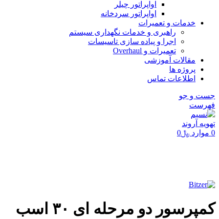
اواپراتور چیلر
اواپراتور سردخانه
خدمات و تعمیرات
راهبری و خدمات نگهداری سیستم
اجرا و پیاده سازی تاسیسات
تعمیرات و Overhaul
مقالات آموزشی
پروژه ها
اطلاعات تماس
جست و جو
فهرست
0
موارد
﷼
0
تماشای ویدئو
برای بزرگنمایی کلیک کنید
کمپرسور دو مرحله ای ۳۰ اسب