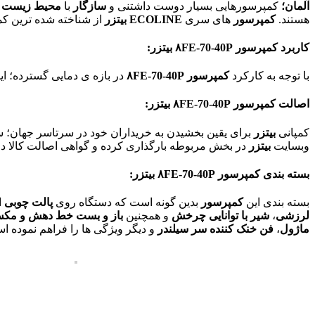
آلمان؛
کمپرسورهایی بسیار دوست داشتنی و
سازگار
با
محیط زیست
ه
هستند.
کمپرسور
های
سری
ECOLINE
بیتزر
از شناخته شده ترین ک
کاربرد کمپرسور
۸FE-70-40P
بیتزر:
با توجه به کارکرد
کمپرسور ۸FE-70-40P
در بازه ی دمایی گسترده؛ این
اصالت کمپرسور
۸FE-70-40P
بیتزر:
کمپانی
بیتزر
برای یقین بخشیدن به خریداران خود در سرتاسر جهان؛ سی
وبسایت
بیتزر
در بخش مربوطه بارگذاری کرده و گواهی اصالت کالا دری
بسته بندی کمپرسور
۸FE-70-40P
بیتزر:
بسته بندی این
کمپرسور
بدین گونه است که دستگاه روی
پالت چوبی
ا
لرزشی
،
شیر با توانایی چرخش
و همچنین
باز و بست خط دهش و مک
ماژول
،
فن خنک کننده سر سیلندر
و دیگر ویژگی ها را فراهم نموده ا