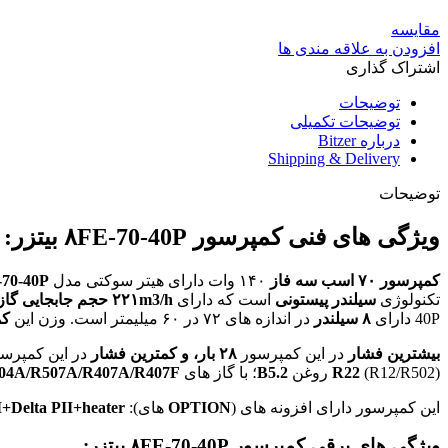
مقایسه
افزودن به علاقه مندی ها
اشتراک گذاری
توضیحات
توضیحات تکمیلی
درباره Bitzer
Shipping & Delivery
توضیحات
ویژگی های فنی کمپرسور ۸FE-70-40P بیتزر:
کمپرسور
۷۰
اسب
سه فاز
۱۴۰ وات دارای هیتر سوکتی مدل
70-40P
تکنولوژی
سیلندر پیستونی
است که دارای
۲۲۱m3/h
حجم جابجایی گاز
40P
دارای
۸
سیلندر
در اندازه های ۷۲ در ۶۰ میلیمتر است. وزن این
کم
بیشترین
فشار
در این کمپرسور
۲۸ بار، و کمترین فشار
در این کمپرس
(R12/R502) روغن
R22
B5.2
؛ با گاز های
04A/R507A/R407A/R407F
این کمپرسور دارای افزونه های (
OPTION
های):
RII+Delta PII+heater
ویژگی های برقی کمپرسور
۸FE-70-40P
بیتزر: