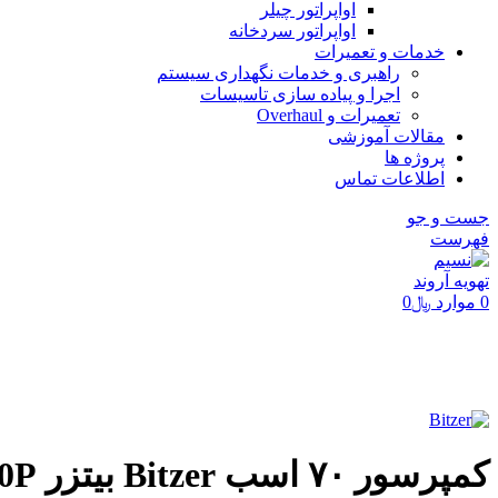
اواپراتور چیلر
اواپراتور سردخانه
خدمات و تعمیرات
راهبری و خدمات نگهداری سیستم
اجرا و پیاده سازی تاسیسات
تعمیرات و Overhaul
مقالات آموزشی
پروژه ها
اطلاعات تماس
جست و جو
فهرست
0
موارد
﷼
0
تماشای ویدئو
برای بزرگنمایی کلیک کنید
کمپرسور ۷۰ اسب Bitzer بیتزر ۸FE-70-40P