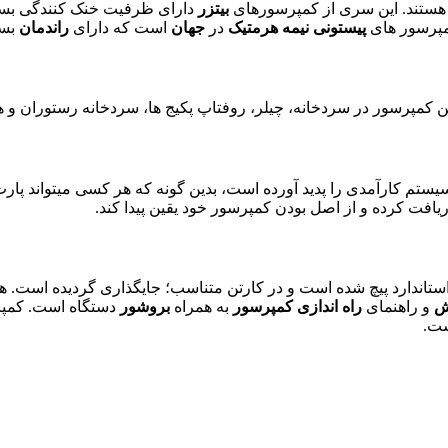
ستند. این سری
از کمپرسورهای
بیتزر
دارای ظرفیت خنک کنندگی بسیار 
مپرسور های
پیستونی
نیمه هرمتیک
در
جهان
است
که دارای
راندمان
بسی
 کمپرسور در سردخانه، چیلر، روفتاپ پکیج ها، سردخانه رستوران و هتل،
ستم کارآمدی را پدید آورده است، بدین گونه که هر کسی میتواند پارت
افت کرده و از اصل بودن کمپرسور خود یقین پیدا کند.
ستاندارد پیچ شده است و در کارتن متناسب؛ جایگذاری گردیده است. هر
ش
و راهنمای
راه اندازی
کمپرسور
به همراه
بروشور
دستگاه است. کمپ
ست.