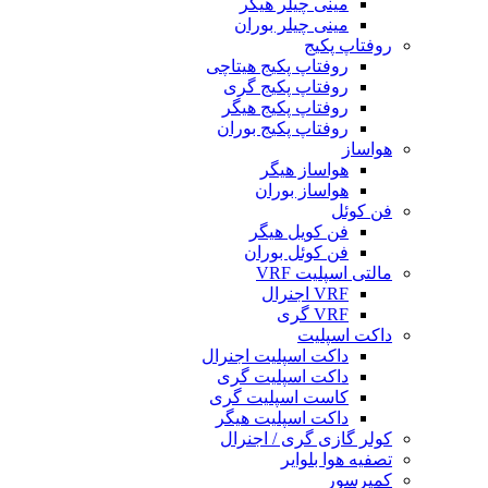
مینی چیلر هیگر
مینی چیلر بوران
روفتاپ پکیج
روفتاپ پکیج هیتاچی
روفتاپ پکیج گری
روفتاپ پکیج هیگر
روفتاپ پکیج بوران
هواساز
هواساز هیگر
هواساز بوران
فن کوئل
فن کویل هیگر
فن کوئل بوران
مالتی اسپلیت VRF
VRF اجنرال
VRF گری
داکت اسپلیت
داکت اسپلیت اجنرال
داکت اسپلیت گری
کاست اسپلیت گری
داکت اسپلیت هیگر
کولر گازی گری / اجنرال
تصفیه هوا بلوایر
کمپرسور