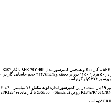
۸FE-
با گاز R22 و همچنین کمپرسور مدل
Y-40P
۸FE-70
با گاز R134a – R404A – R407C – R507،
در ۵۰ هرتز / ۱۴۵۰ دور بر دقیقه و
۲۲۶٫۷m3/h
حجم جابجایی گاز
پرسور
۳۷۴ کیلو گرم
است.
ور
۱۹ بار
است. در این
کمپرسور
اندازه
لوله مکش
۷۶ میلیمتر – ۱/۸ ۳ اینچ و اندازه
R134a/R407C/R4
روغن (Standard) – BSE55؛ با گاز های
yf/R1234ze
C*دو،
است.