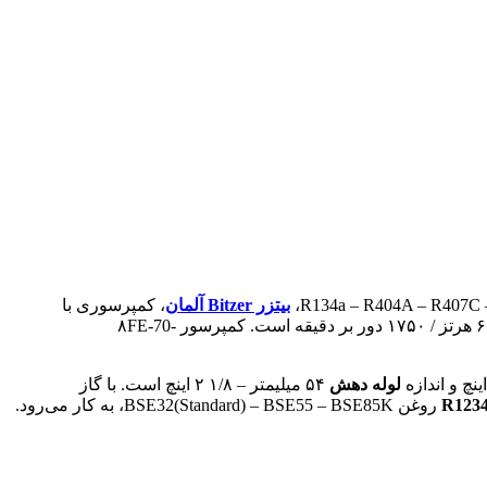
بیتزر Bitzer آلمان
، کمپرسوری با
در ۶۰ هرتز / ۱۷۵۰ دور بر دقیقه است. کمپرسور ۸FE-70-
لوله دهش
۵۴ میلیمتر – ۱/۸ ۲ اینچ است. با گاز
R1234
روغن BSE32(Standard) – BSE55 – BSE85K، به کار می‌رود.